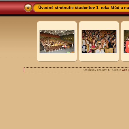
Úvodné stretnutie študentov 1. roka štúdia na
Obrázkov celkom:
5
| Create
web 