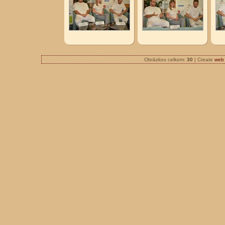
Obrázkov celkom:
30
| Create
web