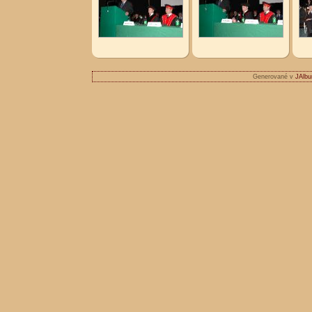
Generované v
JAlbu