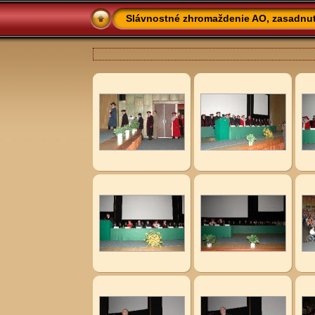
Slávnostné zhromaždenie AO, zasadnuti