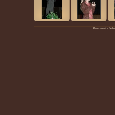
Generované v
JAlbu