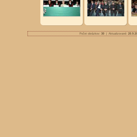
Počet obrázkov:
30
| Aktualizované:
20.9.2