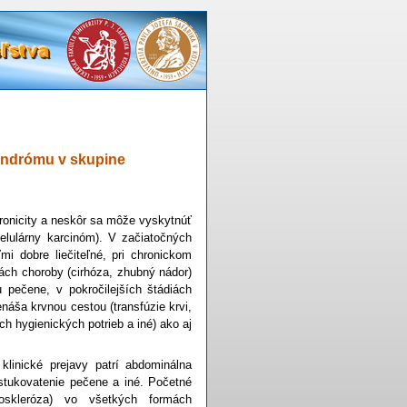
syndrómu v skupine
hronicity a neskôr sa môže vyskytnúť
elulárny karcinóm). V začiatočných
mi dobre liečiteľné, pri chronickom
ách choroby (cirhóza, zhubný nádor)
u pečene, v pokročilejších štádiách
náša krvnou cestou (transfúzie krvi,
ch hygienických potrieb a iné) ako aj
linické prejavy patrí abdominálna
 stukovatenie pečene a iné. Početné
roskleróza) vo všetkých formách