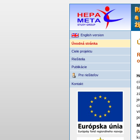
English version
Úvodná stránka
Ciele projektu
R
Riešitelia
o
Publikácie
Pre riešiteľov
H
c
Kontakt
š
z
j
c
v
p
M
(
k