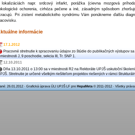
 lokalizáciách napr. srdcový infarkt, porážka (cievna mozgová príhoda
nkologické ochorenia, cirhóza pečene a iné, zásadným spôsobom zhoršujú n
kracujú. Pri zistení metabolického syndrómu Vám ponúkneme ďalšiu diagn
racovisku.
ktuálne informácie
17.1.2012
Pracovné stretnutie k spracovaniu údajov zo štúdie do publikačných výstupov s
 miestnosti J, 9 poschodie, sekcia III, Tr. SNP 1.
12.10.2011
Dňa 13.10.2011 o 13:00 sa v miestnosti R2 na Rektoráte UPJŠ uskutoční školeni
PJŠ. Stretnutie je určené všetkým riešiteľom projektov riešených v rámci štruktur
ané: 26.01.2012
· Grafická úprava ÚLI UPJŠ LF pre
HepaMeta
© 2011-2012 · Všetky práva