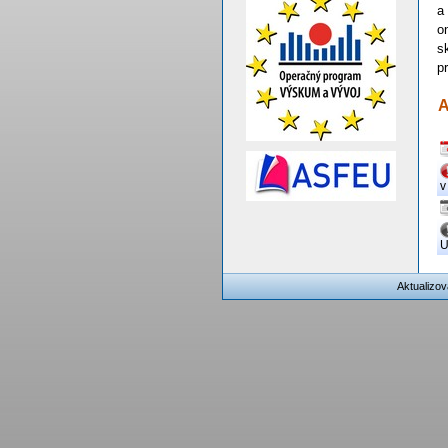
a
o
s
p
A
v
U
Aktualizov