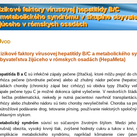
Úvod
izikové faktory vírusovej hepatitídy B/C a metabolického 
byvateľstva žijúceho v rómskych osadách (HepaMeta)
epatitída B a C
sú infekčné zápaly pečene (žltačka), ktoré môžu prejsť do c
irhóza pečene (stvrdnutie pečene) alebo až zhubný nádor pečene (hepatoc
tádiách choroby (chronický zápal bez cirhózy) sú obidva typy žltačky veľ
ápale pečene typu C je možné dokonca úplné vyliečenie. V neskorších štádi
e liečba problematická, niekedy je nutná pacientovi navrhnúť transplantáci
irhózy alebo zhubného nádoru sú tieto choroby nevyliečiteľné. Choroba sa pre
nútrožilové podávanie drog, tetovanie pírsing, používanie niektorých spoločný
ohlavným stykom.
etabolický syndróm
súvisí so súčasným životným štýlom. Medzi jeho k
brušná) obezita, vysoký krvný tlak, zvýšené hodnoty cukru a tukov v krvi,
omplikácie metabolického syndrómu, napríklad kôrnatenie ciev (ate