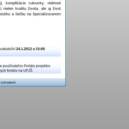
), komplikácie cukrovky, niektoré
ielen kvalitu života, ale aj život
ostiku a liečbu na špecializovanom
a uskutoční
24.1.2012 o 15:00
e používateľov Portálu projektov
álnych fondov na UPJŠ.
 vyhradené